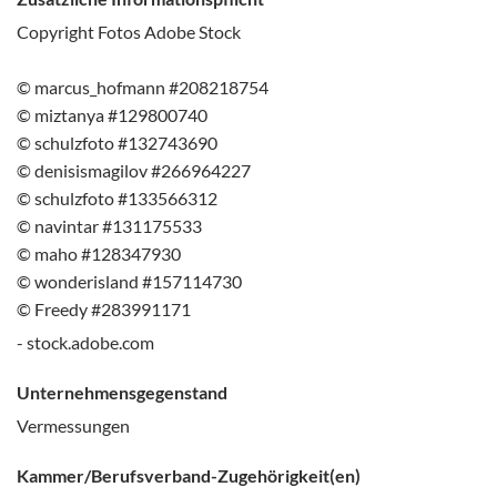
Copyright Fotos Adobe Stock
© marcus_hofmann #208218754
© miztanya #129800740
© schulzfoto #132743690
© denisismagilov #266964227
© schulzfoto #133566312
© navintar #131175533
© maho #128347930
© wonderisland #157114730
© Freedy #283991171
- stock.adobe.com
Unternehmensgegenstand
Vermessungen
Kammer/Berufsverband-Zugehörigkeit(en)