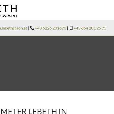
n.lebeth@aon.at
|
+43 6226 201670
|
+43 664 201 25 75


METER LEBETH IN