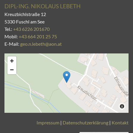
DIPL-ING. NIKOLAUS LEBETH
Kreuzbichlstraße 12
5330 Fuschl am See
Tel.:
+43 6226 201670
Mobil:
+43 664 201 25 75
E-Mail:
geo.n.lebeth@aon.at
Impressum
|
Datenschutzerklärung
|
Kontakt